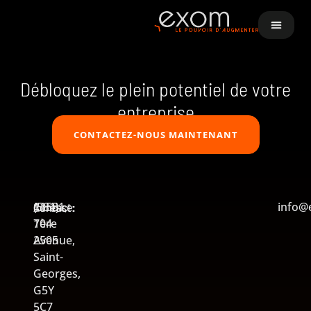
Auteur/autrice :
exom
Débloquez le plein potentiel de votre
entreprise
CONTACTEZ-NOUS MAINTENANT
Adresse:
11531,
Contact:
(581)
info@
1ère
704-
Avenue,
2505
Saint-
Georges,
G5Y
5C7